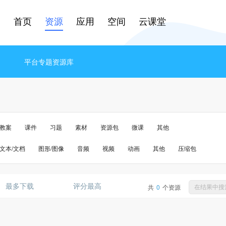
首页
资源
应用
空间
云课堂
平台专题资源库
教案
课件
习题
素材
资源包
微课
其他
文本/文档
图形/图像
音频
视频
动画
其他
压缩包
最多下载
评分最高
大复兴
共
0
个资源