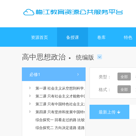
资源首页
备授课
卷库
特色
高中思想政治
统编版
●
必修1
类型：
全部
第一课 社会主义从空想到科学、从理论到实践的发展
格式：
全部
第二课 只有社会主义才能救中国
第三课 只有中国特色社会主义才能发展中国
最新上传
第四课 只有坚持和发展中国特色社会主义才能实现中华民族伟
综合探究一 回看走过的路 比较别人的路 远眺前行的路
综合探究二 方向决定道路 道路决定命运